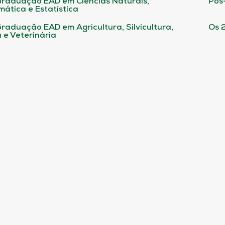
raduação EAD em Ciências Naturais,
Pós
ática e Estatística
raduação EAD em Agricultura, Silvicultura,
Os 
 e Veterinária