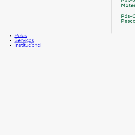
Pós-G
Matem
Pós-G
Pesca
Polos
Serviços
Institucional