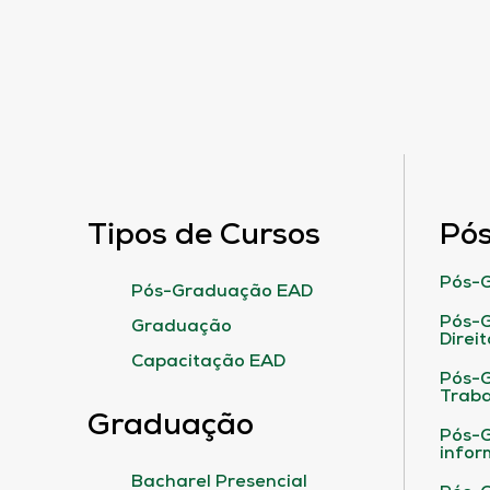
Tipos de Cursos
Pó
Pós-G
Pós-Graduação EAD
Pós-G
Graduação
Direit
Capacitação EAD
Pós-
Traba
Graduação
Pós-G
infor
Bacharel Presencial