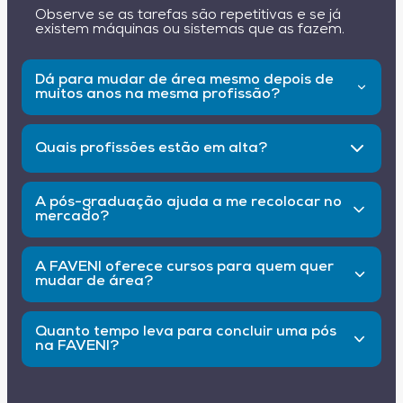
Observe se as tarefas são repetitivas e se já
existem máquinas ou sistemas que as fazem.
Dá para mudar de área mesmo depois de
muitos anos na mesma profissão?
Sim! A educação continuada e a pós facilitam a
transição.
Quais profissões estão em alta?
Tecnologia, saúde, educação, sustentabilidade,
marketing digital e experiência do usuário.
A pós-graduação ajuda a me recolocar no
mercado?
Sim. Ela atualiza seu perfil e mostra que você
está pronto para novos desafios.
A FAVENI oferece cursos para quem quer
mudar de área?
Sim! Com centenas de opções em diversas
áreas de atuação.
Quanto tempo leva para concluir uma pós
na FAVENI?
A partir de 6 meses, com flexibilidade total e
100% online.