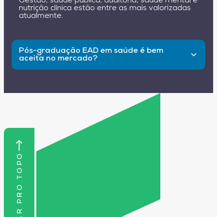
Gestão, saúde pública, auditoria, saúde mental e
nutrição clínica estão entre as mais valorizadas
atualmente.
Pós-graduação EAD em saúde é bem
aceita no mercado?
Sim, desde que o curso seja reconhecido pelo
MEC, o mercado aceita muito bem essa
modalidade.
VOLTAR PRO TOPO