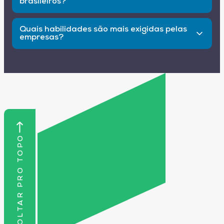
brasileiros?
As causas incluem a transformação digital
acelerada, o desconhecimento das exigências
Quais habilidades são mais exigidas pelas
do mercado, a falta de qualificação contínua e a
empresas?
defasagem entre o ensino tradicional e as
competências exigidas pelas empresas.
As habilidades mais exigidas incluem
competências digitais, comunicação eficaz,
pensamento crítico e criatividade, além de
gestão de tempo e produtividade.
VOLTAR PRO TOPO