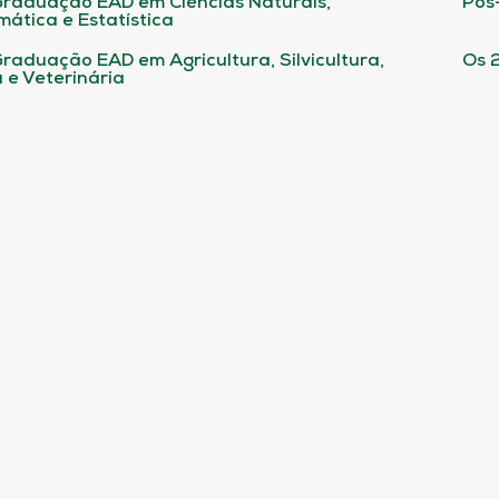
raduação EAD em Ciências Naturais,
Pós
ática e Estatística
raduação EAD em Agricultura, Silvicultura,
Os 
 e Veterinária