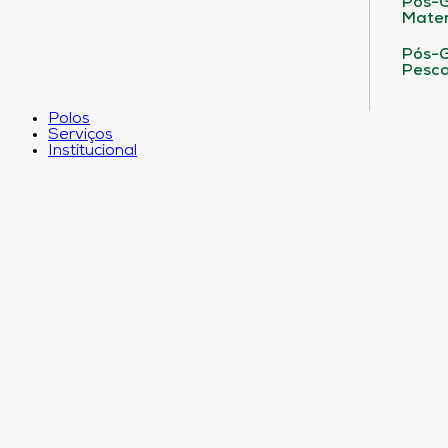
Pós-G
Matem
Pós-G
Pesca
Polos
Serviços
Institucional