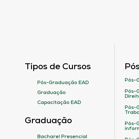
Tipos de Cursos
Pó
Pós-G
Pós-Graduação EAD
Pós-G
Graduação
Direit
Capacitação EAD
Pós-
Traba
Graduação
Pós-G
infor
Bacharel Presencial