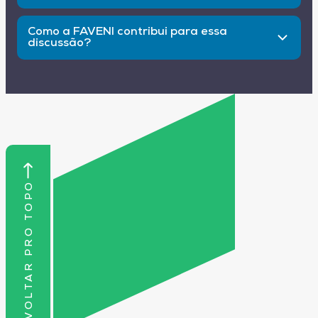
Porque ajuda a formar cidadãos críticos,
conscientes e preparados para usar tecnologia
Como a FAVENI contribui para essa
de forma ética e segura.
discussão?
Com cursos de pós-graduação que preparam
educadores para os desafios do mundo digital e
da convivência escolar.
VOLTAR PRO TOPO