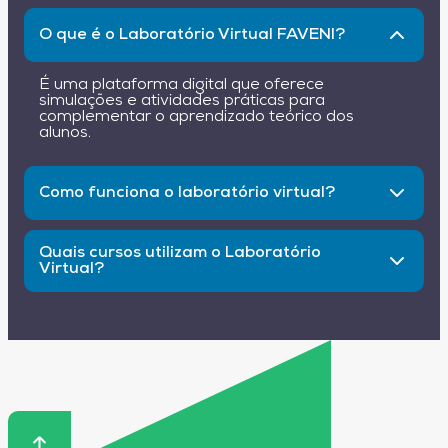
O que é o Laboratório Virtual FAVENI?
É uma plataforma digital que oferece
simulações e atividades práticas para
complementar o aprendizado teórico dos
alunos.
Como funciona o laboratório virtual?
Os alunos acessam a plataforma online e
realizam simulações interativas que conectam
Quais cursos utilizam o Laboratório
teoria e prática.
Virtual?
A ferramenta é adaptada para diferentes
áreas, incluindo saúde, engenharia, pedagogia e
gestão.