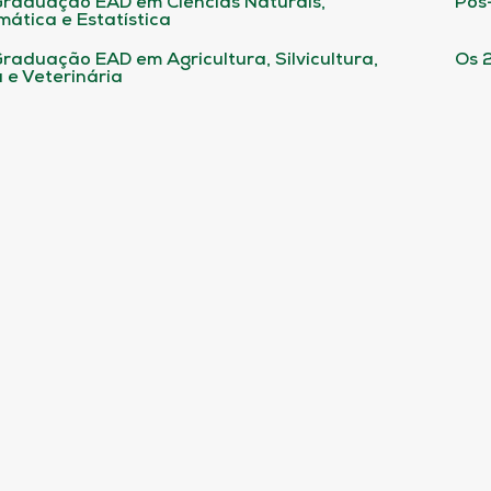
raduação EAD em Ciências Naturais,
Pós
ática e Estatística
raduação EAD em Agricultura, Silvicultura,
Os 
 e Veterinária