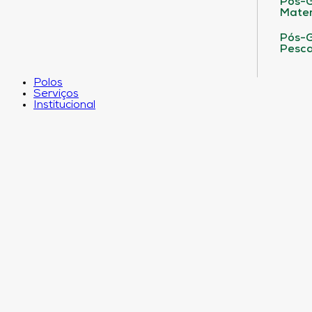
Pós-G
Matem
Pós-G
Pesca
Polos
Serviços
Institucional