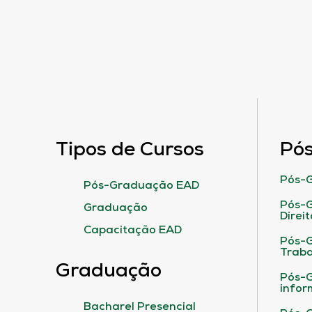
Tipos de Cursos
Pó
Pós-G
Pós-Graduação EAD
Pós-G
Graduação
Direit
Capacitação EAD
Pós-
Traba
Graduação
Pós-G
infor
Bacharel Presencial