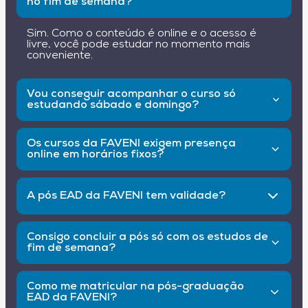
no fim de semana?
Sim. Como o conteúdo é online e o acesso é
livre, você pode estudar no momento mais
conveniente.
Vou conseguir acompanhar o curso só
estudando sábado e domingo?
Sim, desde que tenha disciplina. Com
planejamento, é possível cumprir o cronograma
Os cursos da FAVENI exigem presença
com tranquilidade.
online em horários fixos?
Não. Você escolhe quando acessar o conteúdo e
realiza as atividades dentro dos prazos.
A pós EAD da FAVENI tem validade?
Sim. Todos os cursos são reconhecidos pelo
MEC e o certificado tem validade nacional.
Consigo concluir a pós só com os estudos de
fim de semana?
Sim. Com dedicação, você pode até acelerar a
conclusão e terminar em 6 meses.
Como me matricular na pós-graduação
EAD da FAVENI?