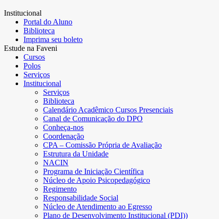
Institucional
Portal do Aluno
Biblioteca
Imprima seu boleto
Estude na Faveni
Cursos
Polos
Serviços
Institucional
Serviços
Biblioteca
Calendário Acadêmico Cursos Presenciais
Canal de Comunicação do DPO
Conheça-nos
Coordenação
CPA – Comissão Própria de Avaliação
Estrutura da Unidade
NACIN
Programa de Iniciação Científica
Núcleo de Apoio Psicopedagógico
Regimento
Responsabilidade Social
Núcleo de Atendimento ao Egresso
Plano de Desenvolvimento Institucional (PDI))