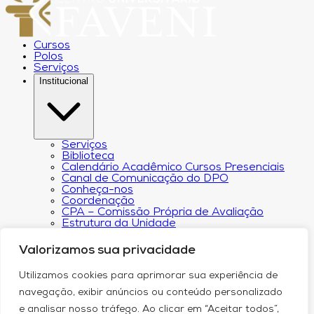
Cursos
Polos
Serviços
Institucional
Serviços
Biblioteca
Calendário Acadêmico Cursos Presenciais
Canal de Comunicação do DPO
Conheça-nos
Coordenação
CPA – Comissão Própria de Avaliação
Estrutura da Unidade
NACIN
Programa de Iniciação Científica
Valorizamos sua privacidade
Núcleo de Apoio Psicopedagógico
Regimento
Utilizamos cookies para aprimorar sua experiência de
Responsabilidade Social
Núcleo de Atendimento ao Egresso
navegação, exibir anúncios ou conteúdo personalizado
Plano de Desenvolvimento Institucional (PDI))
e analisar nosso tráfego. Ao clicar em “Aceitar todos”,
Revista Científica Intelleto