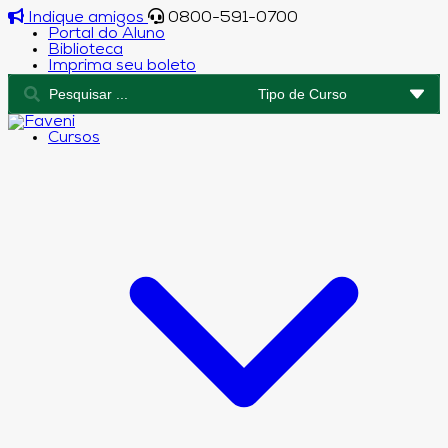
Indique amigos
0800-591-0700
Portal do Aluno
Biblioteca
Imprima seu boleto
Cursos