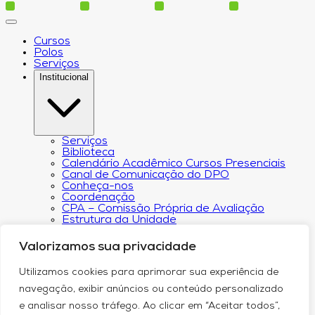
Cursos
Polos
Serviços
Institucional
Serviços
Biblioteca
Calendário Acadêmico Cursos Presenciais
Canal de Comunicação do DPO
Conheça-nos
Coordenação
CPA – Comissão Própria de Avaliação
Estrutura da Unidade
NACIN
Programa de Iniciação Científica
Valorizamos sua privacidade
Núcleo de Apoio Psicopedagógico
Regimento
Utilizamos cookies para aprimorar sua experiência de
Responsabilidade Social
Núcleo de Atendimento ao Egresso
navegação, exibir anúncios ou conteúdo personalizado
Plano de Desenvolvimento Institucional (PDI))
e analisar nosso tráfego. Ao clicar em “Aceitar todos”,
Revista Científica Intelleto