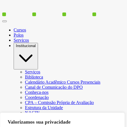
Cursos
Polos
Serviços
Institucional
Serviços
Biblioteca
Calendário Acadêmico Cursos Presenciais
Canal de Comunicação do DPO
Conheça-nos
Coordenação
CPA – Comissão Própria de Avaliação
Estrutura da Unidade
NACIN
Programa de Iniciação Científica
Valorizamos sua privacidade
Núcleo de Apoio Psicopedagógico