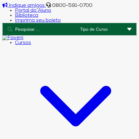
Indique amigos
0800-591-0700
Portal do Aluno
Biblioteca
Imprima seu boleto
Cursos