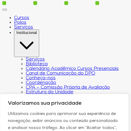
Cursos
Polos
Serviços
Institucional
Serviços
Biblioteca
Calendário Acadêmico Cursos Presenciais
Canal de Comunicação do DPO
Conheça-nos
Coordenação
CPA – Comissão Própria de Avaliação
Estrutura da Unidade
NACIN
Programa de Iniciação Científica
Valorizamos sua privacidade
Núcleo de Apoio Psicopedagógico
Regimento
Utilizamos cookies para aprimorar sua experiência de
Responsabilidade Social
Núcleo de Atendimento ao Egresso
navegação, exibir anúncios ou conteúdo personalizado
Plano de Desenvolvimento Institucional (PDI))
e analisar nosso tráfego. Ao clicar em “Aceitar todos”,
Revista Científica Intelleto