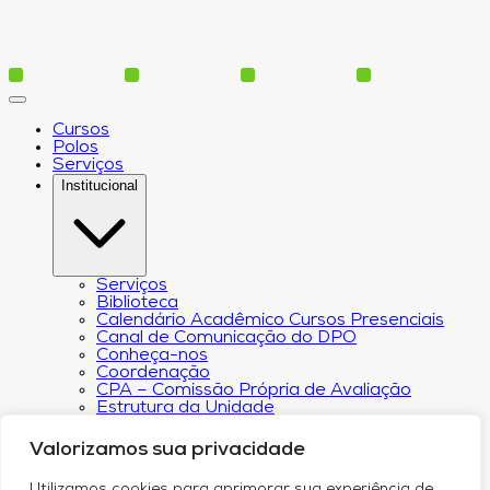
Cursos
Polos
Serviços
Institucional
Serviços
Biblioteca
Calendário Acadêmico Cursos Presenciais
Canal de Comunicação do DPO
Conheça-nos
Coordenação
CPA – Comissão Própria de Avaliação
Estrutura da Unidade
NACIN
Programa de Iniciação Científica
Valorizamos sua privacidade
Núcleo de Apoio Psicopedagógico
Regimento
Utilizamos cookies para aprimorar sua experiência de