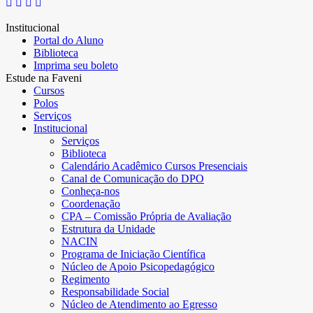
Institucional
Portal do Aluno
Biblioteca
Imprima seu boleto
Estude na Faveni
Cursos
Polos
Serviços
Institucional
Serviços
Biblioteca
Calendário Acadêmico Cursos Presenciais
Canal de Comunicação do DPO
Conheça-nos
Coordenação
CPA – Comissão Própria de Avaliação
Estrutura da Unidade
NACIN
Programa de Iniciação Científica
Núcleo de Apoio Psicopedagógico
Regimento
Responsabilidade Social
Núcleo de Atendimento ao Egresso