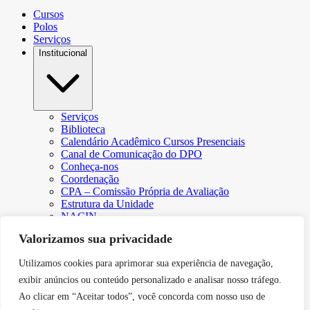
Cursos
Polos
Serviços
Institucional
Serviços
Biblioteca
Calendário Acadêmico Cursos Presenciais
Canal de Comunicação do DPO
Conheça-nos
Coordenação
CPA – Comissão Própria de Avaliação
Estrutura da Unidade
NACIN
Programa de Iniciação Científica
Valorizamos sua privacidade
Núcleo de Apoio Psicopedagógico
Regimento
Utilizamos cookies para aprimorar sua experiência de navegação,
Responsabilidade Social
Núcleo de Atendimento ao Egresso
exibir anúncios ou conteúdo personalizado e analisar nosso tráfego.
Plano de Desenvolvimento Institucional (PDI))
Ao clicar em “Aceitar todos”, você concorda com nosso uso de
Revista Científica Intelleto