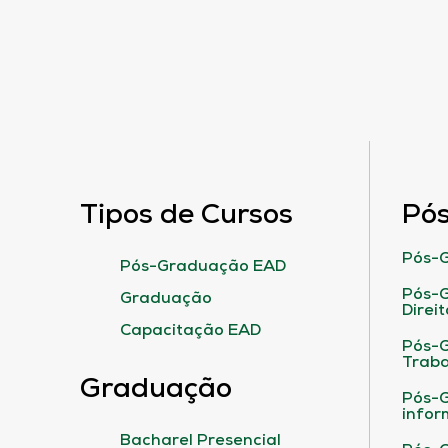
Tipos de Cursos
Pó
Pós-G
Pós-Graduação EAD
Pós-G
Graduação
Direit
Capacitação EAD
Pós-
Traba
Graduação
Pós-G
infor
Bacharel Presencial