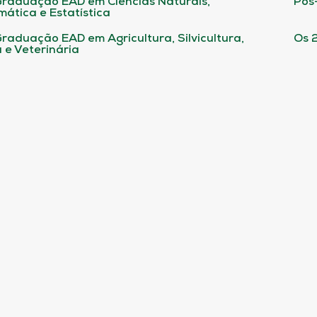
raduação EAD em Ciências Naturais,
Pós
ática e Estatística
raduação EAD em Agricultura, Silvicultura,
Os 
 e Veterinária