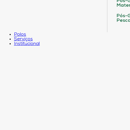
Pós-G
Matem
Pós-G
Pesca
Polos
Serviços
Institucional