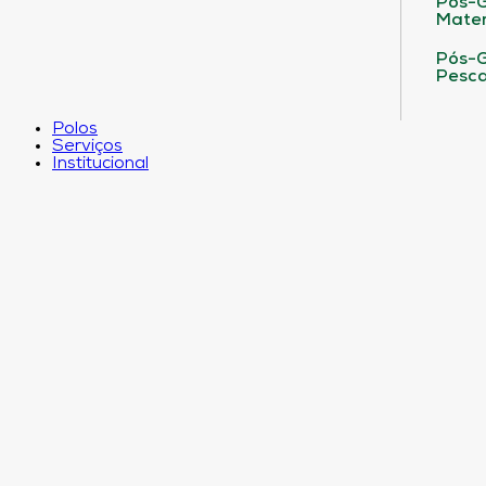
Pós-G
Matem
Pós-G
Pesca
Polos
Serviços
Institucional