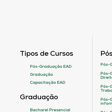
Tipos de Cursos
Pó
Pós-G
Pós-Graduação EAD
Pós-G
Graduação
Direit
Capacitação EAD
Pós-
Traba
Graduação
Pós-G
infor
Bacharel Presencial