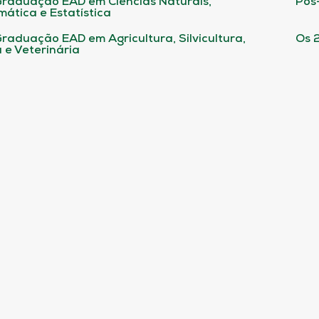
raduação EAD em Ciências Naturais,
Pós
ática e Estatística
raduação EAD em Agricultura, Silvicultura,
Os 
 e Veterinária