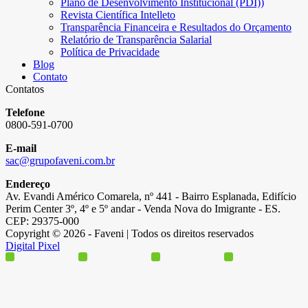
Plano de Desenvolvimento Institucional (PDI))
Revista Científica Intelleto
Transparência Financeira e Resultados do Orçamento
Relatório de Transparência Salarial
Política de Privacidade
Blog
Contato
Contatos
Telefone
0800-591-0700
E-mail
sac@grupofaveni.com.br
Endereço
Av. Evandi Américo Comarela, nº 441 - Bairro Esplanada, Edifício
Perim Center 3º, 4º e 5º andar - Venda Nova do Imigrante - ES.
CEP: 29375-000
Copyright © 2026 - Faveni | Todos os direitos reservados
Digital Pixel