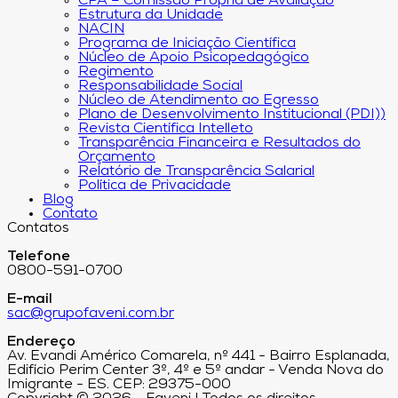
CPA – Comissão Própria de Avaliação
Estrutura da Unidade
NACIN
Programa de Iniciação Científica
Núcleo de Apoio Psicopedagógico
Regimento
Responsabilidade Social
Núcleo de Atendimento ao Egresso
Plano de Desenvolvimento Institucional (PDI))
Revista Científica Intelleto
Transparência Financeira e Resultados do
Orçamento
Relatório de Transparência Salarial
Política de Privacidade
Blog
Contato
Contatos
Telefone
0800-591-0700
E-mail
sac@grupofaveni.com.br
Endereço
Av. Evandi Américo Comarela, nº 441 - Bairro Esplanada,
Edifício Perim Center 3º, 4º e 5º andar - Venda Nova do
Imigrante - ES. CEP: 29375-000