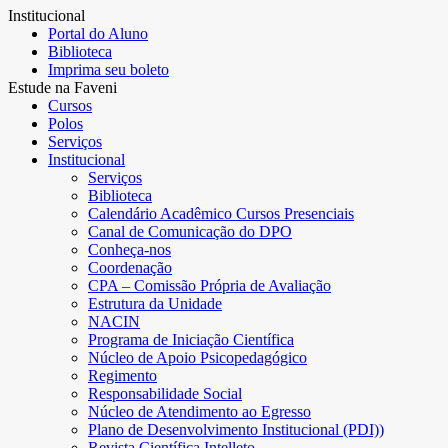
Institucional
Portal do Aluno
Biblioteca
Imprima seu boleto
Estude na Faveni
Cursos
Polos
Serviços
Institucional
Serviços
Biblioteca
Calendário Acadêmico Cursos Presenciais
Canal de Comunicação do DPO
Conheça-nos
Coordenação
CPA – Comissão Própria de Avaliação
Estrutura da Unidade
NACIN
Programa de Iniciação Científica
Núcleo de Apoio Psicopedagógico
Regimento
Responsabilidade Social
Núcleo de Atendimento ao Egresso
Plano de Desenvolvimento Institucional (PDI))
Revista Científica Intelleto