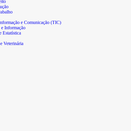
ito
rução
abalho
informação e Comunicação (TIC)
 e Informação
Estatística
e Veterinária