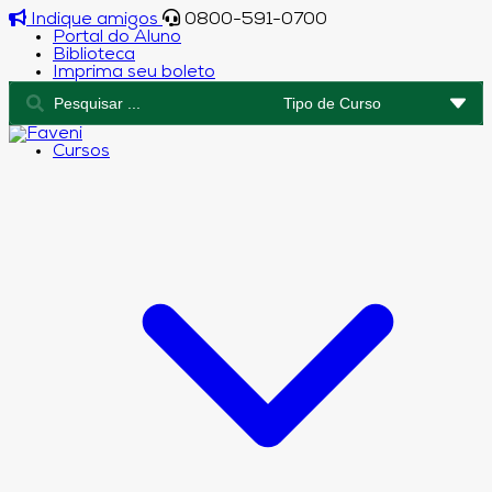
Indique amigos
0800-591-0700
Portal do Aluno
Biblioteca
Imprima seu boleto
Cursos