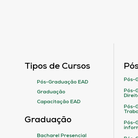
Tipos de Cursos
Pó
Pós-G
Pós-Graduação EAD
Pós-G
Graduação
Direit
Capacitação EAD
Pós-
Traba
Graduação
Pós-G
infor
Bacharel Presencial