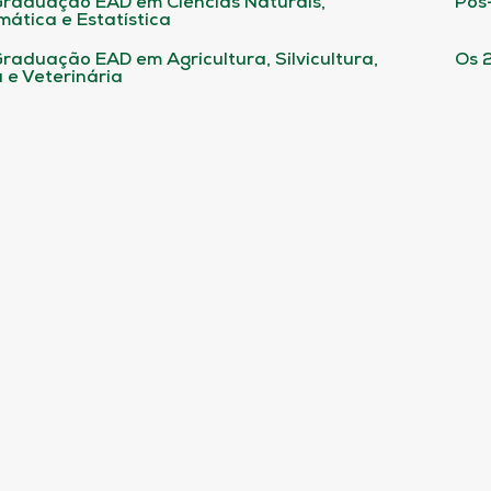
raduação EAD em Ciências Naturais,
Pós
ática e Estatística
raduação EAD em Agricultura, Silvicultura,
Os 
 e Veterinária