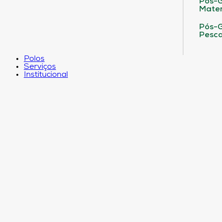
Pós-G
Matem
Pós-G
Pesca
Polos
Serviços
Institucional