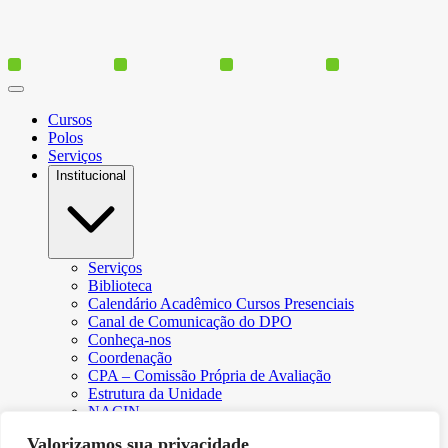
Cursos
Polos
Serviços
Institucional
Serviços
Biblioteca
Calendário Acadêmico Cursos Presenciais
Canal de Comunicação do DPO
Conheça-nos
Coordenação
CPA – Comissão Própria de Avaliação
Estrutura da Unidade
NACIN
Programa de Iniciação Científica
Valorizamos sua privacidade
Núcleo de Apoio Psicopedagógico