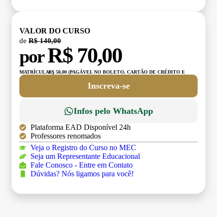
VALOR DO CURSO
de
R$ 140,00
R$ 70,00
por
MATRÍCULA:
R$ 50,00 (PAGÁVEL NO BOLETO, CARTÃO DE CRÉDITO E
DÉBITO)
Inscreva-se
Infos pelo WhatsApp
Plataforma EAD Disponível 24h
Professores renomados
Veja o Registro do Curso no MEC
Seja um Representante Educacional
Fale Conosco - Entre em Contato
Dúvidas? Nós ligamos para você!