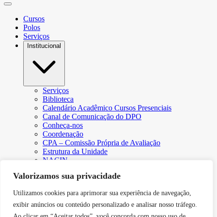
Cursos
Polos
Serviços
Institucional
Serviços
Biblioteca
Calendário Acadêmico Cursos Presenciais
Canal de Comunicação do DPO
Conheça-nos
Coordenação
CPA – Comissão Própria de Avaliação
Estrutura da Unidade
NACIN
Programa de Iniciação Científica
Valorizamos sua privacidade
Núcleo de Apoio Psicopedagógico
Regimento
Utilizamos cookies para aprimorar sua experiência de navegação,
Responsabilidade Social
Núcleo de Atendimento ao Egresso
exibir anúncios ou conteúdo personalizado e analisar nosso tráfego.
Plano de Desenvolvimento Institucional (PDI))
Ao clicar em “Aceitar todos”, você concorda com nosso uso de