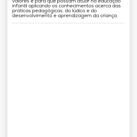
valores e para que possam atuar na educação
infantil aplicando os conhecimentos acerca das
práticas pedagógicas, do lúdico e do
desenvolvimento e aprendizagem da criança.
Grade Curricular