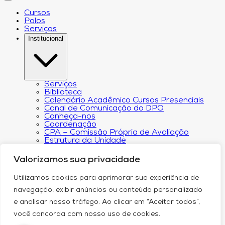
Cursos
Polos
Serviços
Institucional
Serviços
Biblioteca
Calendário Acadêmico Cursos Presenciais
Canal de Comunicação do DPO
Conheça-nos
Coordenação
CPA – Comissão Própria de Avaliação
Estrutura da Unidade
NACIN
Programa de Iniciação Científica
Valorizamos sua privacidade
Núcleo de Apoio Psicopedagógico
Regimento
Utilizamos cookies para aprimorar sua experiência de
Responsabilidade Social
Núcleo de Atendimento ao Egresso
navegação, exibir anúncios ou conteúdo personalizado
Plano de Desenvolvimento Institucional (PDI))
e analisar nosso tráfego. Ao clicar em “Aceitar todos”,
Revista Científica Intelleto
Transparência Financeira e Resultados do
você concorda com nosso uso de cookies.
Orçamento