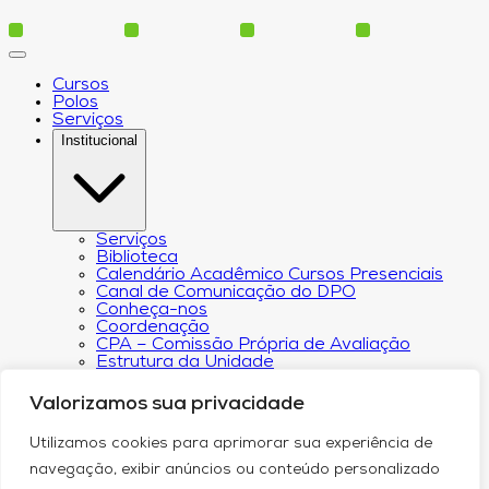
Cursos
Polos
Serviços
Institucional
Serviços
Biblioteca
Calendário Acadêmico Cursos Presenciais
Canal de Comunicação do DPO
Conheça-nos
Coordenação
CPA – Comissão Própria de Avaliação
Estrutura da Unidade
NACIN
Programa de Iniciação Científica
Valorizamos sua privacidade
Núcleo de Apoio Psicopedagógico
Regimento
Utilizamos cookies para aprimorar sua experiência de
Responsabilidade Social
Núcleo de Atendimento ao Egresso
navegação, exibir anúncios ou conteúdo personalizado
Plano de Desenvolvimento Institucional (PDI))