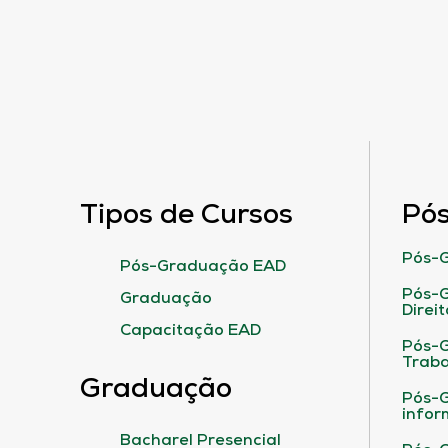
Tipos de Cursos
Pó
Pós-G
Pós-Graduação EAD
Pós-G
Graduação
Direit
Capacitação EAD
Pós-
Traba
Graduação
Pós-G
infor
Bacharel Presencial