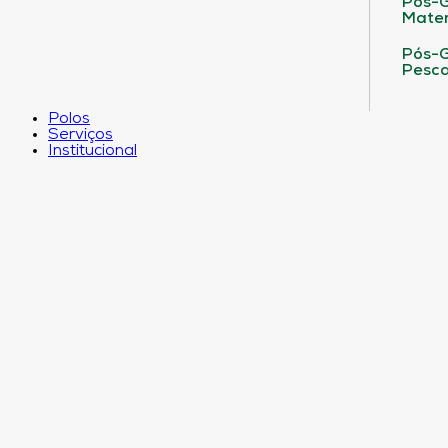
Pós-G
Matem
Pós-G
Pesca
Polos
Serviços
Institucional