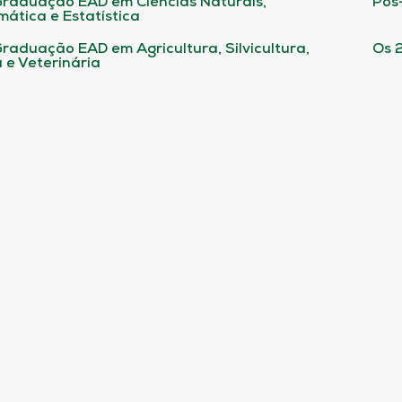
raduação EAD em Ciências Naturais,
Pós
ática e Estatística
raduação EAD em Agricultura, Silvicultura,
Os 
 e Veterinária