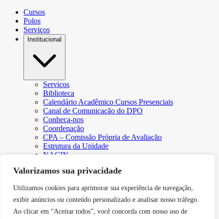
Cursos
Polos
Serviços
Institucional
Serviços
Biblioteca
Calendário Acadêmico Cursos Presenciais
Canal de Comunicação do DPO
Conheça-nos
Coordenação
CPA – Comissão Própria de Avaliação
Estrutura da Unidade
NACIN
Programa de Iniciação Científica
Valorizamos sua privacidade
Núcleo de Apoio Psicopedagógico
Regimento
Utilizamos cookies para aprimorar sua experiência de navegação,
Responsabilidade Social
Núcleo de Atendimento ao Egresso
exibir anúncios ou conteúdo personalizado e analisar nosso tráfego.
Plano de Desenvolvimento Institucional (PDI))
Ao clicar em “Aceitar todos”, você concorda com nosso uso de
Revista Científica Intelleto