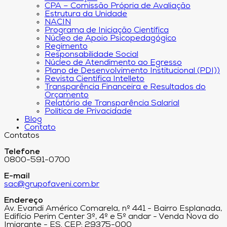
CPA – Comissão Própria de Avaliação
Estrutura da Unidade
NACIN
Programa de Iniciação Científica
Núcleo de Apoio Psicopedagógico
Regimento
Responsabilidade Social
Núcleo de Atendimento ao Egresso
Plano de Desenvolvimento Institucional (PDI))
Revista Científica Intelleto
Transparência Financeira e Resultados do
Orçamento
Relatório de Transparência Salarial
Política de Privacidade
Blog
Contato
Contatos
Telefone
0800-591-0700
E-mail
sac@grupofaveni.com.br
Endereço
Av. Evandi Américo Comarela, nº 441 - Bairro Esplanada,
Edifício Perim Center 3º, 4º e 5º andar - Venda Nova do
Imigrante - ES. CEP: 29375-000