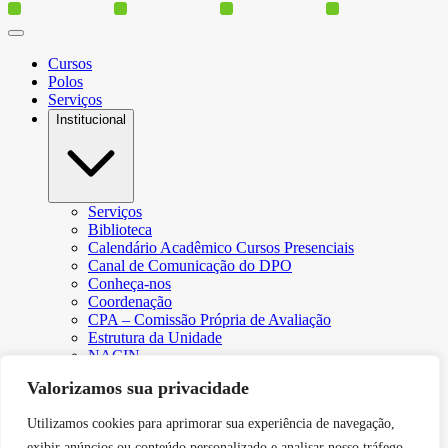
Cursos
Polos
Serviços
Institucional
Serviços
Biblioteca
Calendário Acadêmico Cursos Presenciais
Canal de Comunicação do DPO
Conheça-nos
Coordenação
CPA – Comissão Própria de Avaliação
Estrutura da Unidade
NACIN
Programa de Iniciação Científica
Valorizamos sua privacidade
Núcleo de Apoio Psicopedagógico
Regimento
Utilizamos cookies para aprimorar sua experiência de navegação,
Responsabilidade Social
Núcleo de Atendimento ao Egresso
exibir anúncios ou conteúdo personalizado e analisar nosso tráfego.