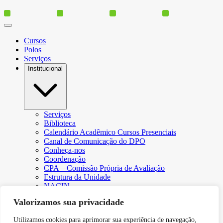
Cursos
Polos
Serviços
Institucional
Serviços
Biblioteca
Calendário Acadêmico Cursos Presenciais
Canal de Comunicação do DPO
Conheça-nos
Coordenação
CPA – Comissão Própria de Avaliação
Estrutura da Unidade
NACIN
Programa de Iniciação Científica
Valorizamos sua privacidade
Núcleo de Apoio Psicopedagógico
Regimento
Utilizamos cookies para aprimorar sua experiência de navegação,
Responsabilidade Social