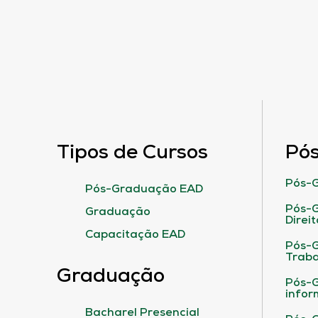
Tipos de Cursos
Pó
Pós-G
Pós-Graduação EAD
Pós-G
Graduação
Direit
Capacitação EAD
Pós-
Traba
Graduação
Pós-G
infor
Bacharel Presencial