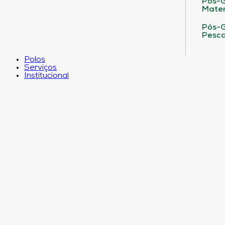
Pós-G
Matem
Pós-G
Pesca
Polos
Serviços
Institucional