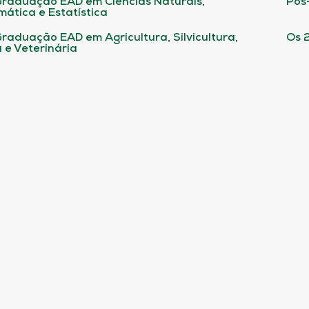
raduação EAD em Ciências Naturais,
Pós
ática e Estatística
raduação EAD em Agricultura, Silvicultura,
Os 
 e Veterinária