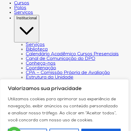
Cursos
Polos
Serviços
Institucional
Serviços
Biblioteca
Calendário Acadêmico Cursos Presenciais
Canal de Comunicação do DPO
Conheça-nos
Coordenação
CPA – Comissão Própria de Avaliação
Estrutura da Unidade
NACIN
Programa de Iniciação Científica
Valorizamos sua privacidade
Núcleo de Apoio Psicopedagógico
Regimento
Utilizamos cookies para aprimorar sua experiência de
Responsabilidade Social
Núcleo de Atendimento ao Egresso
navegação, exibir anúncios ou conteúdo personalizado
Plano de Desenvolvimento Institucional (PDI))
e analisar nosso tráfego. Ao clicar em “Aceitar todos”,
Revista Científica Intelleto
Transparência Financeira e Resultados do
você concorda com nosso uso de cookies.
Orçamento
Relatório de Transparência Salarial