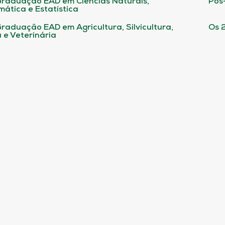
raduação EAD em Ciências Naturais,
Pós
ática e Estatística
raduação EAD em Agricultura, Silvicultura,
Os 
 e Veterinária