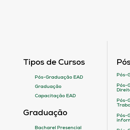
Tipos de Cursos
Pó
Pós-G
Pós-Graduação EAD
Pós-G
Graduação
Direit
Capacitação EAD
Pós-
Traba
Graduação
Pós-G
infor
Bacharel Presencial