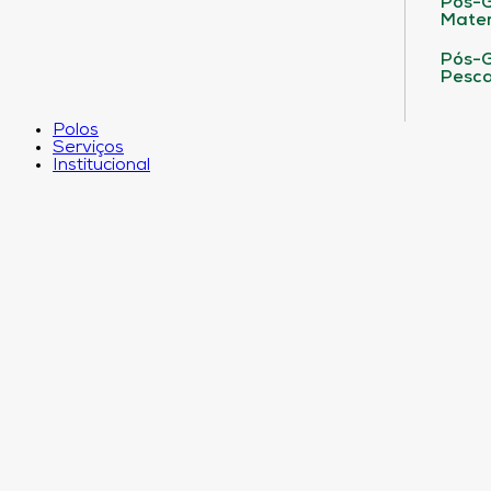
Pós-G
Matem
Pós-G
Pesca
Polos
Serviços
Institucional