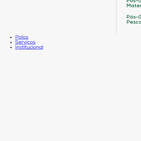
Pós-G
Matem
Pós-G
Pesca
Polos
Serviços
Institucional