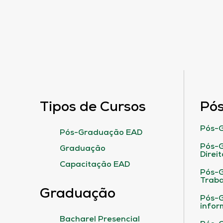
Tipos de Cursos
Pó
Pós-G
Pós-Graduação EAD
Pós-G
Graduação
Direit
Capacitação EAD
Pós-
Traba
Graduação
Pós-G
infor
Bacharel Presencial