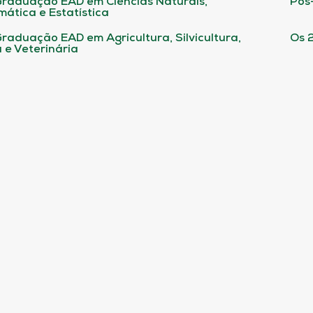
raduação EAD em Ciências Naturais,
Pós
ática e Estatística
raduação EAD em Agricultura, Silvicultura,
Os 
 e Veterinária