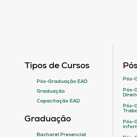
Tipos de Cursos
Pó
Pós-G
Pós-Graduação EAD
Pós-G
Graduação
Direit
Capacitação EAD
Pós-
Traba
Graduação
Pós-G
infor
Bacharel Presencial