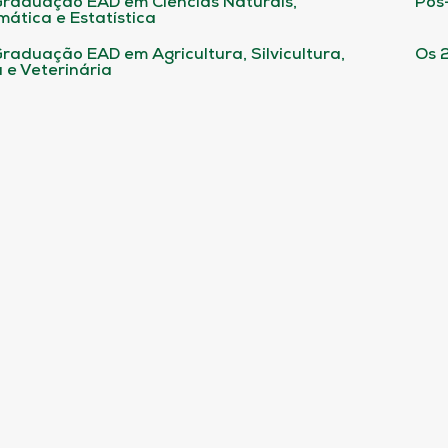
raduação EAD em Ciências Naturais,
Pós
ática e Estatística
raduação EAD em Agricultura, Silvicultura,
Os 
 e Veterinária