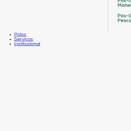
Pós-G
Matem
Pós-G
Pesca
Polos
Serviços
Institucional