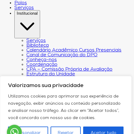
Polos
Serviços
Institucional
Serviços
Biblioteca
Calendário Acadêmico Cursos Presenciais
Canal de Comunicação do DPO
Conheça-nos
Coordenação
CPA – Comissão Própria de Avaliação
Estrutura da Unidade
NACIN
Programa de Iniciação Científica
Valorizamos sua privacidade
Núcleo de Apoio Psicopedagógico
Regimento
Utilizamos cookies para aprimorar sua experiência de
Responsabilidade Social
Núcleo de Atendimento ao Egresso
navegação, exibir anúncios ou conteúdo personalizado
Plano de Desenvolvimento Institucional (PDI))
e analisar nosso tráfego. Ao clicar em “Aceitar todos”,
Revista Científica Intelleto
Transparência Financeira e Resultados do
você concorda com nosso uso de cookies.
Orçamento
Relatório de Transparência Salarial
Política de Privacidade
Personalizar
Rejeitar
Aceitar tudo