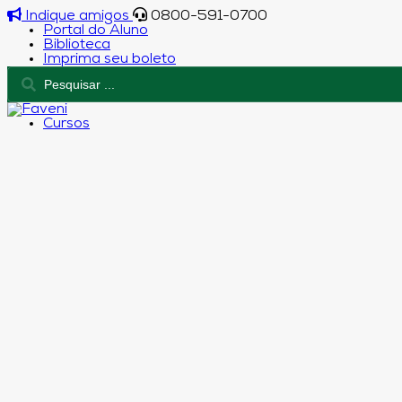
Indique amigos
0800-591-0700
Portal do Aluno
Biblioteca
Imprima seu boleto
Cursos