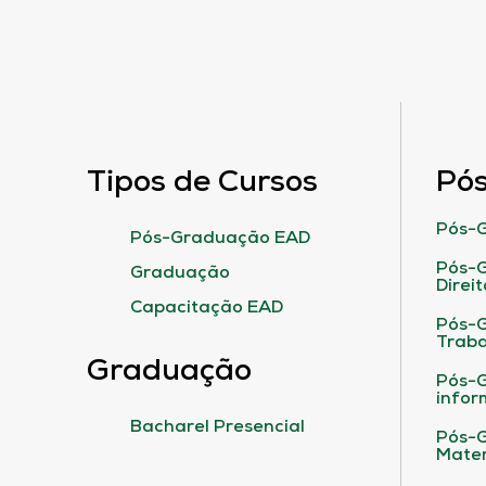
Tipos de Cursos
Pó
Pós-G
Pós-Graduação EAD
Pós-G
Graduação
Direit
Capacitação EAD
Pós-
Traba
Graduação
Pós-G
infor
Bacharel Presencial
Pós-G
Matem