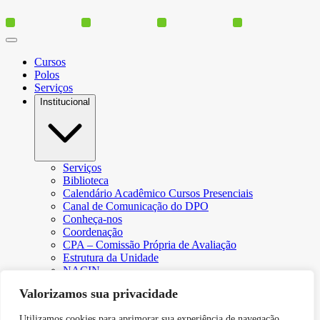
Cursos
Polos
Serviços
Institucional
Serviços
Biblioteca
Calendário Acadêmico Cursos Presenciais
Canal de Comunicação do DPO
Conheça-nos
Coordenação
CPA – Comissão Própria de Avaliação
Estrutura da Unidade
NACIN
Programa de Iniciação Científica
Valorizamos sua privacidade
Núcleo de Apoio Psicopedagógico
Regimento
Utilizamos cookies para aprimorar sua experiência de navegação,