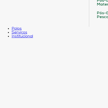
Pós-G
Matem
Pós-G
Pesca
Polos
Serviços
Institucional