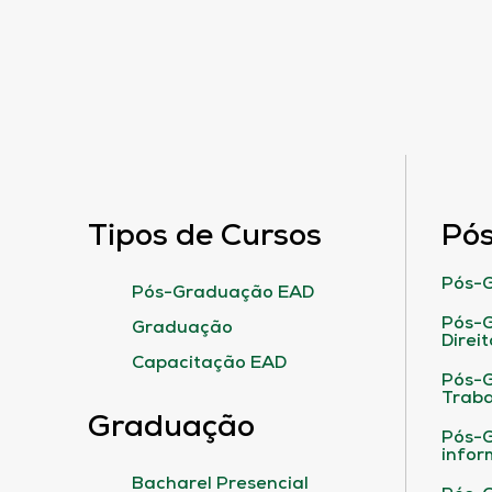
Tipos de Cursos
Pó
Pós-G
Pós-Graduação EAD
Pós-G
Graduação
Direit
Capacitação EAD
Pós-
Traba
Graduação
Pós-G
infor
Bacharel Presencial