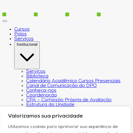
Cursos
Polos
Serviços
Institucional
Serviços
Biblioteca
Calendário Acadêmico Cursos Presenciais
Canal de Comunicação do DPO
Conheça-nos
Coordenação
CPA – Comissão Própria de Avaliação
Estrutura da Unidade
NACIN
Programa de Iniciação Científica
Valorizamos sua privacidade
Núcleo de Apoio Psicopedagógico
Regimento
Utilizamos cookies para aprimorar sua experiência de
Responsabilidade Social