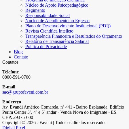
Núcleo de Apoio Psicopedagógico
Regimento
Responsabilidade Social
Núcleo de Atendimento ao Egresso
Plano de Desenvolvimento Institucional (PDI))
Revista Científica Intelleto
Transparência Financeira e Resultados do Orçamento
Relatório de Transparência Salarial
Política de Privacidade
Blog
Contato
Contatos
Telefone
0800-591-0700
E-mail
sac@grupofaveni.com.br
Endereço
Av. Evandi Américo Comarela, nº 441 - Bairro Esplanada, Edifício
Perim Center 3º, 4º e 5º andar - Venda Nova do Imigrante - ES.
CEP: 29375-000
Copyright © 2026 - Faveni | Todos os direitos reservados
Digital Pixel