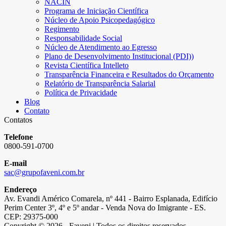
NACIN
Programa de Iniciação Científica
Núcleo de Apoio Psicopedagógico
Regimento
Responsabilidade Social
Núcleo de Atendimento ao Egresso
Plano de Desenvolvimento Institucional (PDI))
Revista Científica Intelleto
Transparência Financeira e Resultados do Orçamento
Relatório de Transparência Salarial
Política de Privacidade
Blog
Contato
Contatos
Telefone
0800-591-0700
E-mail
sac@grupofaveni.com.br
Endereço
Av. Evandi Américo Comarela, nº 441 - Bairro Esplanada, Edifício
Perim Center 3º, 4º e 5º andar - Venda Nova do Imigrante - ES.
CEP: 29375-000
Copyright © 2026 - Faveni | Todos os direitos reservados