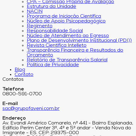
CPA – Comissão Própria de Avaliação
Estrutura da Unidade
NACIN
Programa de Iniciação Científica
Núcleo de Apoio Psicopedagógico
Regimento
Responsabilidade Social
Núcleo de Atendimento ao Egresso
Plano de Desenvolvimento Institucional (PDI))
Revista Científica Intelleto
Transparência Financeira e Resultados do
Orçamento
Relatório de Transparência Salarial
Política de Privacidade
Blog
Contato
Contatos
Telefone
0800-591-0700
E-mail
sac@grupofaveni.com.br
Endereço
Av. Evandi Américo Comarela, nº 441 - Bairro Esplanada,
Edifício Perim Center 3º, 4º e 5º andar - Venda Nova do
Imigrante - ES. CEP: 29375-000