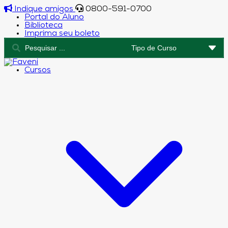
Indique amigos
0800-591-0700
Portal do Aluno
Biblioteca
Imprima seu boleto
Cursos