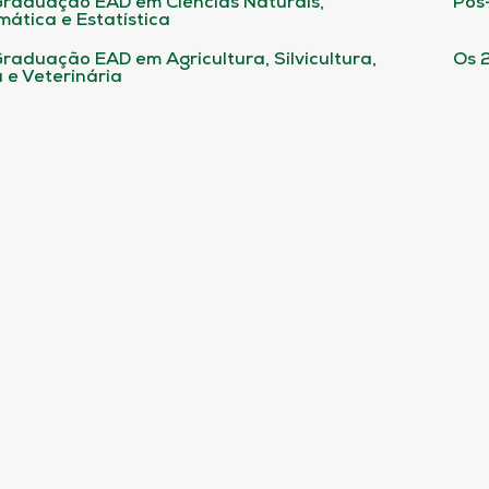
raduação EAD em Ciências Naturais,
Pós
ática e Estatística
raduação EAD em Agricultura, Silvicultura,
Os 
 e Veterinária