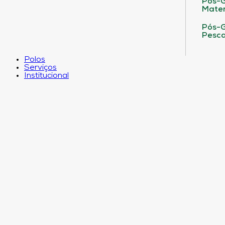
Pós-G
Matem
Pós-G
Pesca
Polos
Serviços
Institucional