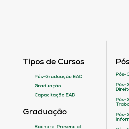
Tipos de Cursos
Pó
Pós-G
Pós-Graduação EAD
Pós-G
Graduação
Direit
Capacitação EAD
Pós-
Traba
Graduação
Pós-G
infor
Bacharel Presencial