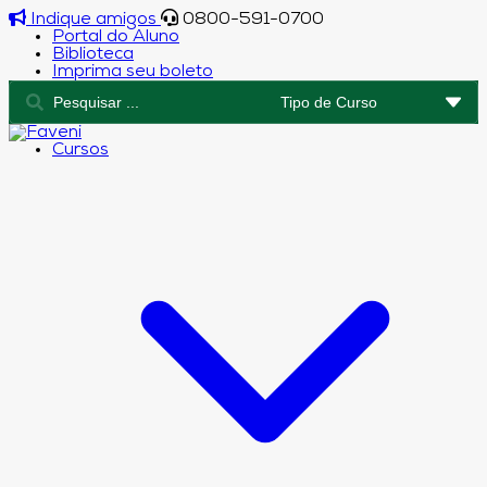
Indique amigos
0800-591-0700
Portal do Aluno
Biblioteca
Imprima seu boleto
Cursos