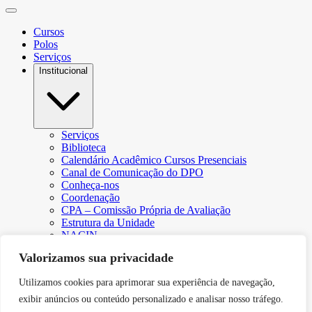
Cursos
Polos
Serviços
Institucional
Serviços
Biblioteca
Calendário Acadêmico Cursos Presenciais
Canal de Comunicação do DPO
Conheça-nos
Coordenação
CPA – Comissão Própria de Avaliação
Estrutura da Unidade
NACIN
Programa de Iniciação Científica
Valorizamos sua privacidade
Núcleo de Apoio Psicopedagógico
Regimento
Utilizamos cookies para aprimorar sua experiência de navegação,
Responsabilidade Social
Núcleo de Atendimento ao Egresso
exibir anúncios ou conteúdo personalizado e analisar nosso tráfego.
Plano de Desenvolvimento Institucional (PDI))